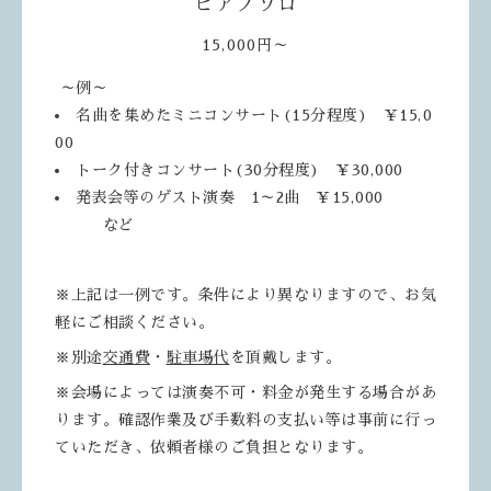
ピアノソロ
15,000円～
～例～
名曲を集めたミニコンサート
(15
分程度
)
￥15
,0
00
トーク付きコンサート(30分程度) ￥30,000
発表会等のゲスト演奏 1～2曲 ￥15,000
など
※上記は一例です。条件により異なりますので、お気
軽にご相談ください。
※別途
交通費
・
駐車場代
を頂戴します。
※会場によっては演奏不可・料金が発生する場合があ
ります。
確認作業及び手数料の支払い等は事前に行っ
ていただき、
依頼者様のご負担となります。