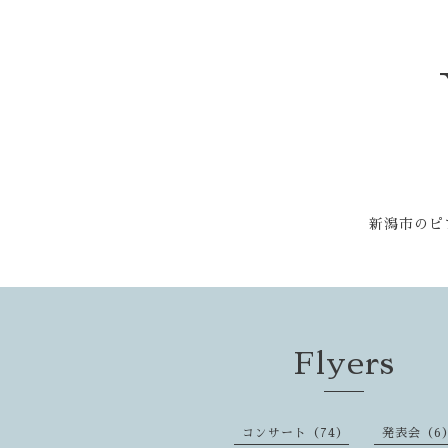
新潟市のピ
Flyers
コンサート（74）
発表会（6