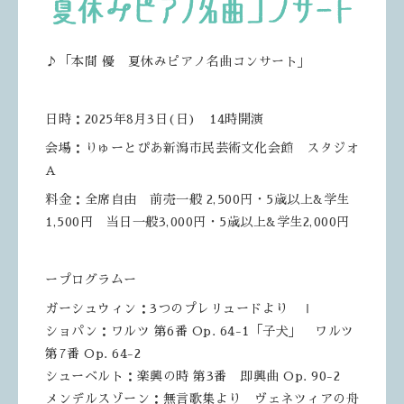
♪「本間 優 夏休みピアノ名曲コンサート」
日時：2025年8月3日(日) 14時開演
会場：りゅーとぴあ新潟市民芸術文化会館 スタジオ
A
料金：全席自由 前売一般 2,500円・5歳以上&学生
1,500円 当日一般3,000円・5歳以上&学生2,000円
ープログラムー
ガーシュウィン：3つのプレリュードより Ⅰ
ショパン：ワルツ 第6番 Op. 64-1「子犬」 ワルツ
第7番 Op. 64-2
シューベルト：楽興の時 第3番 即興曲 Op. 90-2
メンデルスゾーン：無言歌集より ヴェネツィアの舟