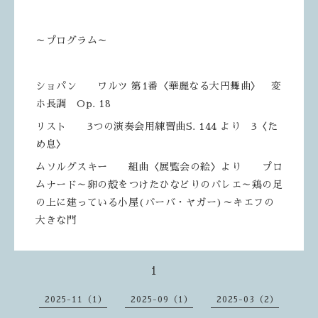
～プログラム～
ショパン ワルツ 第1番〈華麗なる大円舞曲〉 変
ホ長調 Op. 18
リスト 3つの演奏会用練習曲S. 144 より 3〈た
め息〉
ムソルグスキー 組曲〈展覧会の絵〉より プロ
ムナード～卵の殻をつけたひなどりのバレエ～鶏の足
の上に建っている小屋(バーバ・ヤガー)～キエフの
大きな門
1
2025-11（1）
2025-09（1）
2025-03（2）