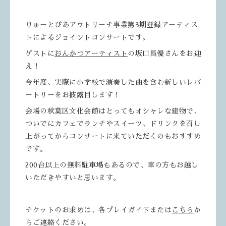
りゅーとぴあアウトリーチ事業
第3期登録アーティス
トによるジョイントコンサートです。
ゲストに
おんかつアーティスト
の坂口昌優さんをお迎
え！
今年度、実際に小学校で演奏した曲を含む新しいレパ
ートリーをお披露目します！
会場の秋葉区文化会館はとってもオシャレな建物で、
ついでにカフェでランチやスイーツ、ドリンクを召し
上がってからコンサートに来ていただくのもおすすめ
です。
200台以上の無料駐車場もあるので、車の方もお越し
いただきやすいと思います。
チケットのお求めは、各プレイガイドまたは
こちら
か
らご連絡ください。