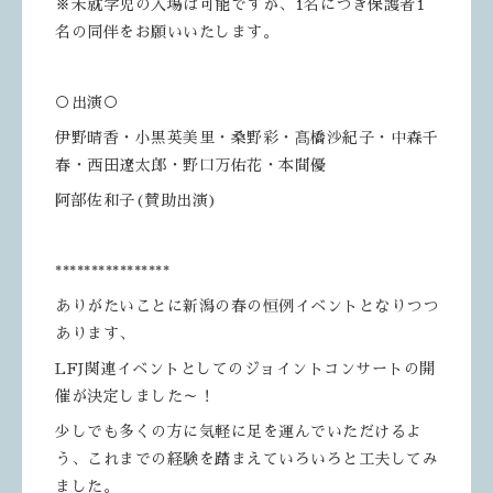
※未就学児の入場は可能ですが、1名につき保護者1
名の同伴をお願いいたします。
○出演○
伊野晴香・小黒英美里・桑野彩・髙橋沙紀子・中森千
春・西田遼太郎・野口万佑花・本間優
阿部佐和子(賛助出演)
****************
ありがたいことに新潟の春の恒例イベントとなりつつ
あります、
LFJ関連イベントとしてのジョイントコンサートの開
催が決定しました～！
少しでも多くの方に気軽に足を運んでいただけるよ
う、これまでの経験を踏まえていろいろと工夫してみ
ました。