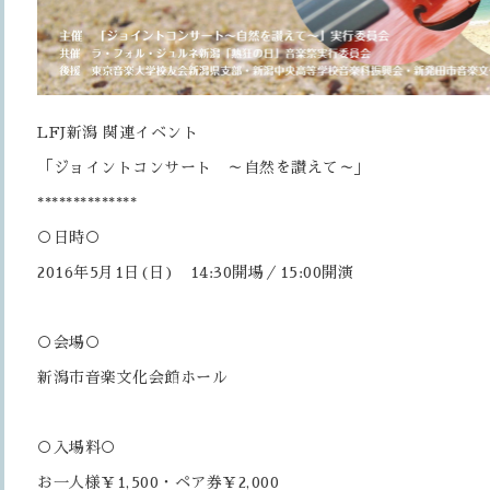
LFJ新潟 関連イベント
「ジョイントコンサート ～自然を讃えて～」
**************
○日時○
2016年5月1日(日) 14:30開場／15:00開演
○会場○
新潟市音楽文化会館ホール
○入場料○
お一人様￥1,500・ペア券￥2,000