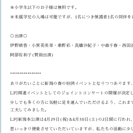
※小学生以下のお子様は無料です。
※未就学児の入場は可能ですが、1名につき保護者1名の同伴を
○出演○
伊野晴香・小黒英美里・桑野彩・髙橋沙紀子・中森千春・西田
阿部佐和子(賛助出演)
****************
ありがたいことに新潟の春の恒例イベントとなりつつあります
LFJ関連イベントとしてのジョイントコンサートの開催が決定
少しでも多くの方に気軽に足を運んでいただけるよう、これま
工夫してみました。
LFJ新潟本公演は4月29日(祝)&4月30日(土)の2日間に行
思いっきり便乗させていただいていますが、私たちの活動に少