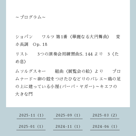
～プログラム～
ショパン ワルツ 第1番〈華麗なる大円舞曲〉 変
ホ長調 Op. 18
リスト 3つの演奏会用練習曲S. 144 より 3〈た
め息〉
ムソルグスキー 組曲〈展覧会の絵〉より プロ
ムナード～卵の殻をつけたひなどりのバレエ～鶏の足
の上に建っている小屋(バーバ・ヤガー)～キエフの
大きな門
2025-11（1）
2025-09（1）
2025-03（2）
2025-01（1）
2024-11（1）
2024-06（1）