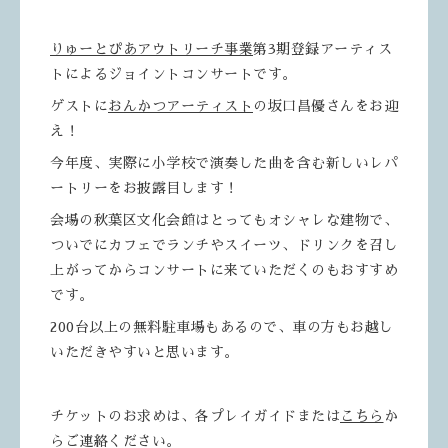
りゅーとぴあアウトリーチ事業
第3期登録アーティス
トによるジョイントコンサートです。
ゲストに
おんかつアーティスト
の坂口昌優さんをお迎
え！
今年度、実際に小学校で演奏した曲を含む新しいレパ
ートリーをお披露目します！
会場の秋葉区文化会館はとってもオシャレな建物で、
ついでにカフェでランチやスイーツ、ドリンクを召し
上がってからコンサートに来ていただくのもおすすめ
です。
200台以上の無料駐車場もあるので、車の方もお越し
いただきやすいと思います。
チケットのお求めは、各プレイガイドまたは
こちら
か
らご連絡ください。